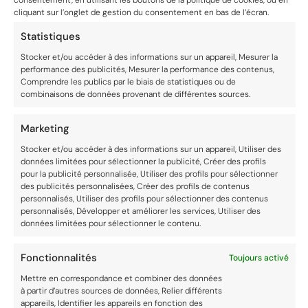
consentement, en utilisant les boutons de la politique de cookies, ou en
Réduire le feu et
cliquant sur l’onglet de gestion du consentement en bas de l’écran.
laisser mijoter
pendant 30-35
Statistiques
minutes, jusqu’à ce
Stocker et/ou accéder à des informations sur un appareil, Mesurer la
que le poulet soit
performance des publicités, Mesurer la performance des contenus,
Comprendre les publics par le biais de statistiques ou de
bien cuit et que la
combinaisons de données provenant de différentes sources.
sauce ait épaissi.
Marketing
Stocker et/ou accéder à des informations sur un appareil, Utiliser des
données limitées pour sélectionner la publicité, Créer des profils
pour la publicité personnalisée, Utiliser des profils pour sélectionner
des publicités personnalisées, Créer des profils de contenus
Servir
personnalisés, Utiliser des profils pour sélectionner des contenus
personnalisés, Développer et améliorer les services, Utiliser des
données limitées pour sélectionner le contenu.
Servir les cuisses de
poulet sur un lit de
Fonctionnalités
Toujours activé
couscous.
Garnir de coriandre
Mettre en correspondance et combiner des données
à partir d’autres sources de données, Relier différents
fraîche hachée.
appareils, Identifier les appareils en fonction des