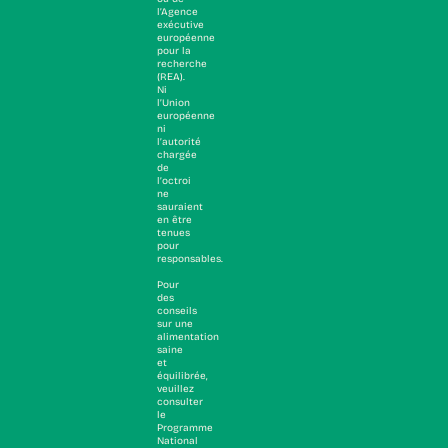
l’Agence
exécutive
européenne
pour la
recherche
(REA).
Ni
l’Union
européenne
ni
l’autorité
chargée
de
l’octroi
ne
sauraient
en être
tenues
pour
responsables.
Pour
des
conseils
sur une
alimentation
saine
et
équilibrée,
veuillez
consulter
le
Programme
National