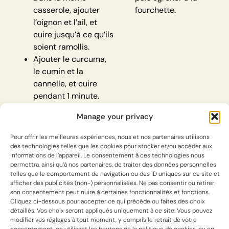
casserole, ajouter
fourchette.
l’oignon et l’ail, et
cuire jusqu’à ce qu’ils
soient ramollis.
Ajouter le curcuma,
le cumin et la
cannelle, et cuire
pendant 1 minute.
Incorporer les
Manage your privacy
tomates concassées,
le bouillon de poulet,
Pour offrir les meilleures expériences, nous et nos partenaires utilisons
les olives, les
des technologies telles que les cookies pour stocker et/ou accéder aux
informations de l’appareil. Le consentement à ces technologies nous
amandes et les
permettra, ainsi qu’à nos partenaires, de traiter des données personnelles
raisins secs.
telles que le comportement de navigation ou des ID uniques sur ce site et
Remettre les cuisses
afficher des publicités (non-) personnalisées. Ne pas consentir ou retirer
son consentement peut nuire à certaines fonctionnalités et fonctions.
de poulet dans la
Cliquez ci-dessous pour accepter ce qui précède ou faites des choix
casserole et porter à
détaillés. Vos choix seront appliqués uniquement à ce site. Vous pouvez
ébullition.
modifier vos réglages à tout moment, y compris le retrait de votre