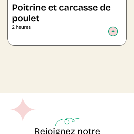
Poitrine et carcasse de
poulet
4
2 heures
Rejoignez notre