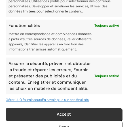
personnalisés, Utiliser des profils pour sélectionner des contenus
d’aller faire les
entraîner des
personnalisés, Développer et améliorer les services, Utiliser des
données limitées pour sélectionner le contenu.
courses pour ne
achats impulsifs
pas acheter
et acheter plus
Fonctionnalités
Toujours activé
Mettre en correspondance et combiner des données
plus que
de produits que
à partir d’autres sources de données, Relier différents
appareils, Identifier les appareils en fonction des
nécessaire.
nécessaire.
informations transmises automatiquement.
N’oubliez pas la
Assurer la sécurité, prévenir et détecter
volaille !
la fraude et réparer les erreurs, Fournir
et présenter des publicités et du
Toujours activé
contenu, Enregistrer et communiquer
les choix en matière de confidentialité.
Gérer 1410 fournisseurs
En savoir plus sur ces finalités
Achetez la
Privilégiez les
quantité
coupes
Accept
appropriée :
maigres :
Lors