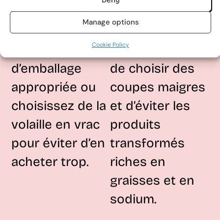
Deny
Achetez de la
de la sélection
Manage options
volaille dans la
de la volaille, il
Cookie Policy
taille
est préférable
d’emballage
de choisir des
appropriée ou
coupes maigres
choisissez de la
et d’éviter les
volaille en vrac
produits
pour éviter d’en
transformés
acheter trop.
riches en
graisses et en
sodium.