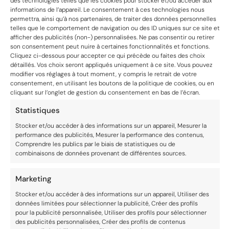
des technologies telles que les cookies pour stocker et/ou accéder aux
informations de l’appareil. Le consentement à ces technologies nous
permettra, ainsi qu’à nos partenaires, de traiter des données personnelles
telles que le comportement de navigation ou des ID uniques sur ce site et
afficher des publicités (non-) personnalisées. Ne pas consentir ou retirer
son consentement peut nuire à certaines fonctionnalités et fonctions.
Cliquez ci-dessous pour accepter ce qui précède ou faites des choix
détaillés. Vos choix seront appliqués uniquement à ce site. Vous pouvez
modifier vos réglages à tout moment, y compris le retrait de votre
consentement, en utilisant les boutons de la politique de cookies, ou en
cliquant sur l’onglet de gestion du consentement en bas de l’écran.
Statistiques
Créez une liste
Évitez de faire
Stocker et/ou accéder à des informations sur un appareil, Mesurer la
performance des publicités, Mesurer la performance des contenus,
de courses :
les courses le
Comprendre les publics par le biais de statistiques ou de
combinaisons de données provenant de différentes sources.
Faites une liste
ventre vide :
des produits
Faire les
Marketing
Stocker et/ou accéder à des informations sur un appareil, Utiliser des
dont vous avez
courses quand
données limitées pour sélectionner la publicité, Créer des profils
pour la publicité personnalisée, Utiliser des profils pour sélectionner
besoin avant
on a faim peut
des publicités personnalisées, Créer des profils de contenus